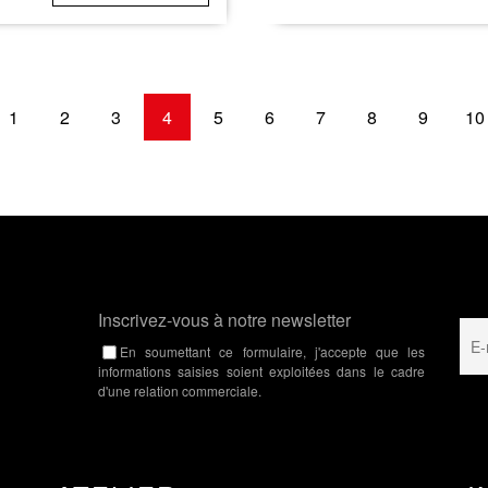
1
2
3
4
5
6
7
8
9
10
Inscrivez-vous à notre newsletter
En soumettant ce formulaire, j'accepte que les
informations saisies soient exploitées dans le cadre
d'une relation commerciale.