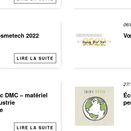
06/
smetech 2022
Vœ
LIRE LA SUITE
27/
ec DMC – matériel
Éc
ustrie
pe
e
LIRE LA SUITE