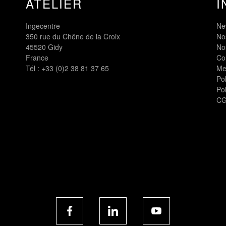
ATELIER
I
Ingecentre
Ne
350 rue du Chêne de la Croix
Nos
45520 Gidy
No
France
Co
Tél :
+33 (0)2 38 81 37 65
Me
Pol
Pol
CG