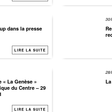
30/
up dans la presse
Re
re
LIRE LA SUITE
28/
e « La Genèse »
La
ique du Centre – 29
1
LIRE LA SUITE