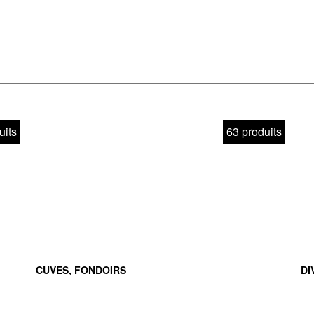
IQUE 
SMÉT
uits
63 produits
E
CUVES, FONDOIRS
DI