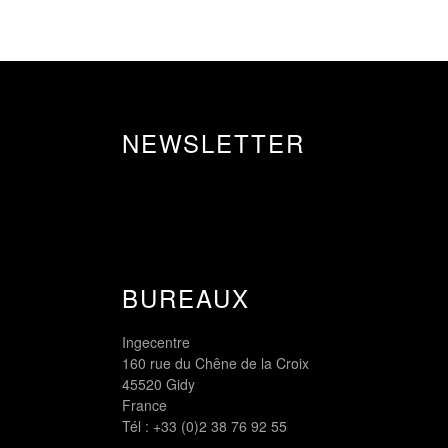
NEWSLETTER
BUREAUX
Ingecentre
160 rue du Chêne de la Croix
45520 Gidy
France
Tél :
+33 (0)2 38 76 92 55