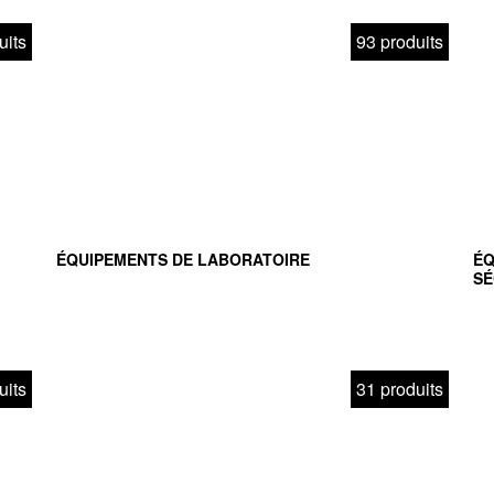
uits
93 produits
ÉQUIPEMENTS DE LABORATOIRE
ÉQ
SÉ
uits
31 produits