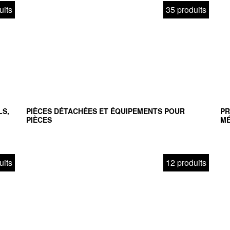
uits
35 produits
LS,
PIÈCES DÉTACHÉES ET ÉQUIPEMENTS POUR
PR
PIÈCES
MÉ
uits
12 produits