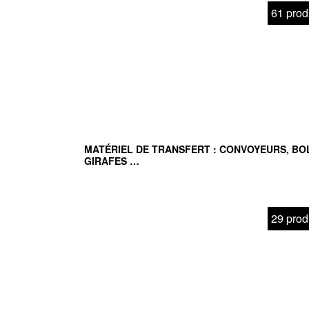
61 prod
MATÉRIEL DE TRANSFERT : CONVOYEURS, BO
GIRAFES …
29 prod