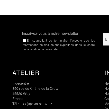
Inscrivez-vous à notre newsletter
En soumettant ce formulaire, j'accepte que les
informations saisies soient exploitées dans le cadre
d'une relation commerciale.
ATELIER
I
Ingecentre
Ne
350 rue du Chêne de la Croix
Nos
45520 Gidy
No
France
Co
Tél :
+33 (0)2 38 81 37 65
Me
Pol