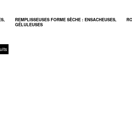
S,
REMPLISSEUSES FORME SÈCHE : ENSACHEUSES,
R
GÉLULEUSES
uits