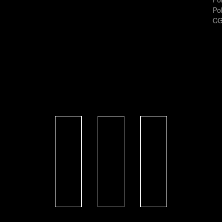
Pol
CG