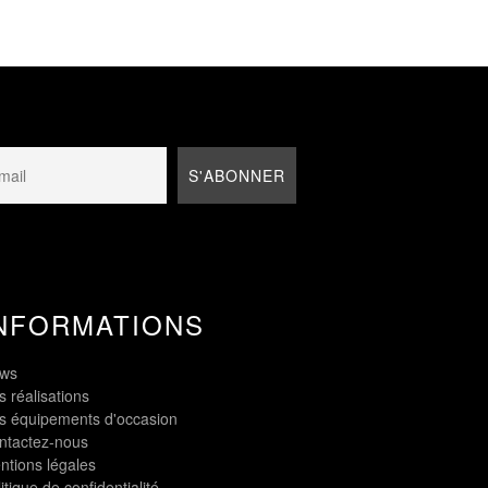
NFORMATIONS
ws
 réalisations
s équipements d'occasion
ntactez-nous
ntions légales
itique de confidentialité