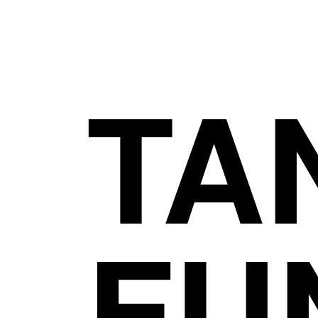
TA
FU