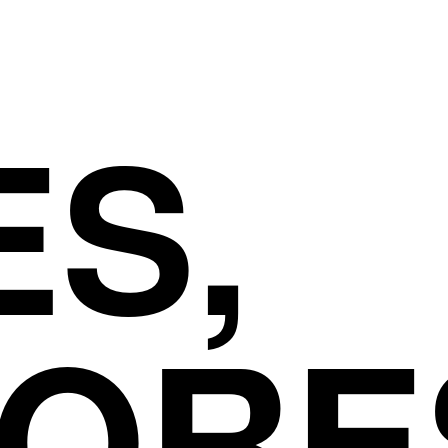
S,
DORE