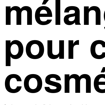
mélan
pour 
cosmé