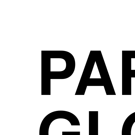
PA
GL