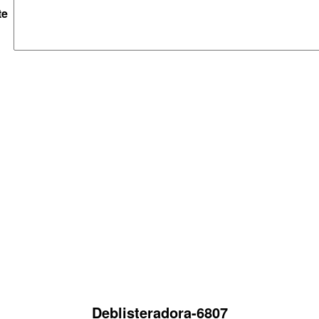
te
Deblisteradora-6807