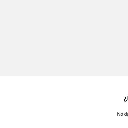
¿
No du