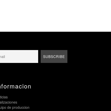
nformacion
icias
alizaciones
uipo de produccion