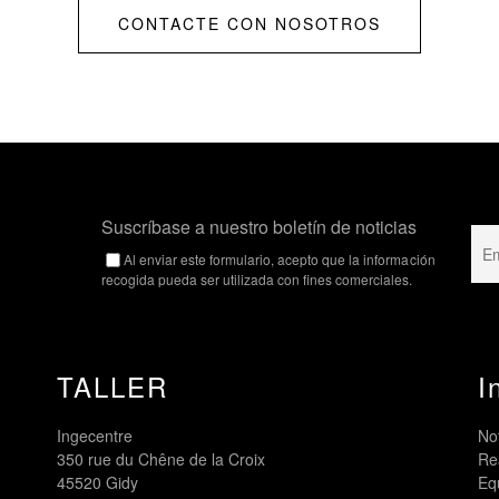
CONTACTE CON NOSOTROS
Suscríbase a nuestro boletín de noticias
Al enviar este formulario, acepto que la información
recogida pueda ser utilizada con fines comerciales.
TALLER
I
Ingecentre
Not
350 rue du Chêne de la Croix
Re
45520 Gidy
Eq