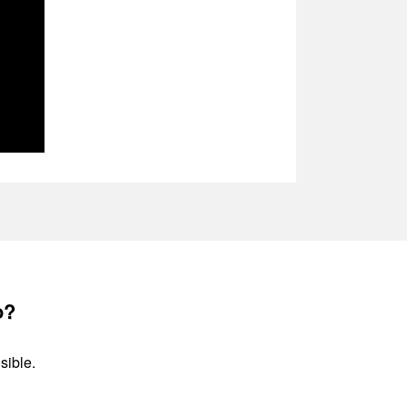
o?
sible.