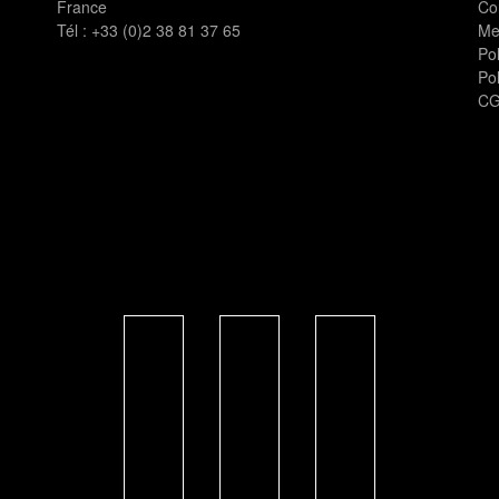
France
Co
Tél :
+33 (0)2 38 81 37 65
Me
Pol
Pol
CG