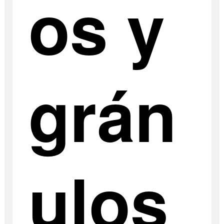
os y
grán
ulos