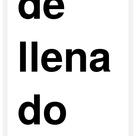
de
llena
do