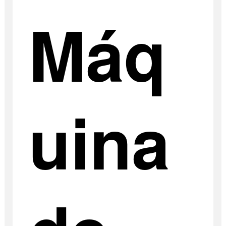
Máq
uina