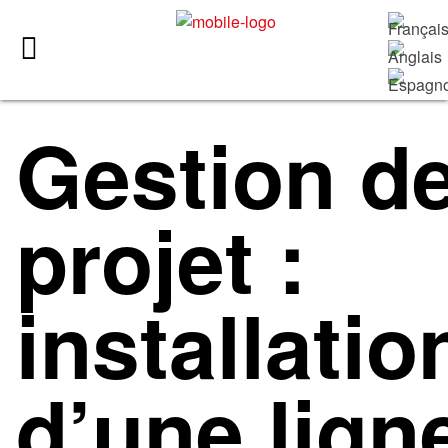
Gestion d
projet :
installatio
d’une lign