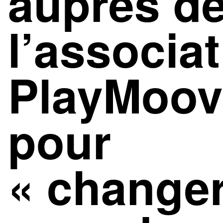
auprès d
l’associa
PlayMoovi
pour
« changer