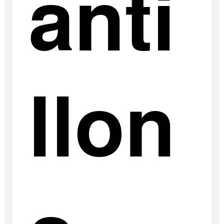
anti
llon