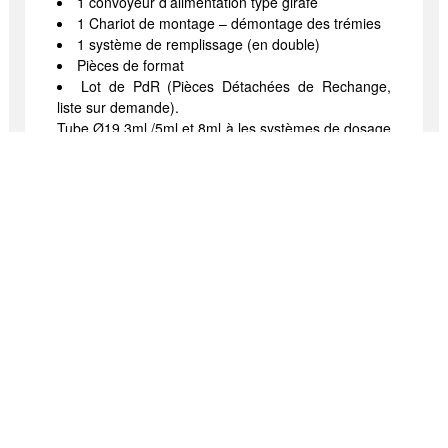
1 convoyeur d’alimentation type girafe
1 Chariot de montage – démontage des trémies
1 système de remplissage (en double)
Pièces de format
Lot de PdR (Pièces Détachées de Rechange,
liste sur demande).
Tube Ø19 3ml /5ml et 8ml à les systèmes de dosage
de ces formats seront fournis
TÉLÉCHARGER LA
DOCUMENTATION
AJOUTER AUX DEMANDES
RETOUR À LA LISTE