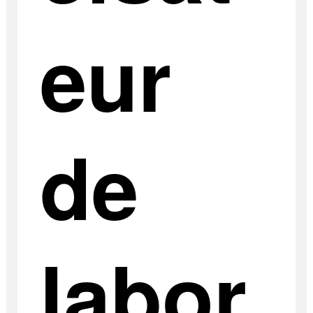
eur
de
labor