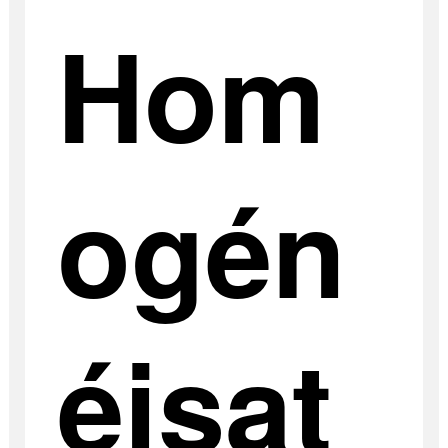
Hom
ogén
éisat