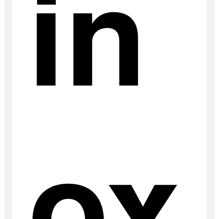
in
ox